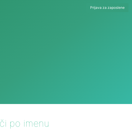
Prijava za zaposlene
šči po imenu